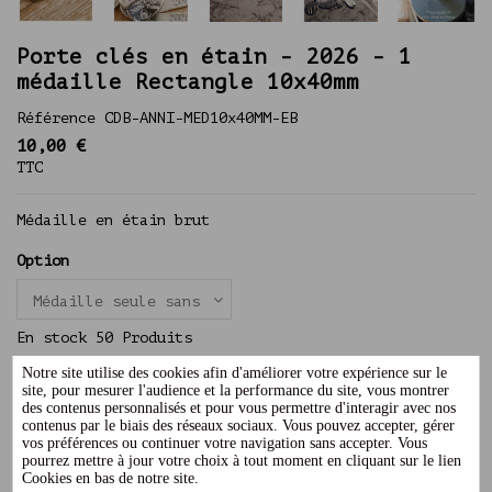
Porte clés en étain - 2026 - 1
médaille Rectangle 10x40mm
Référence
CDB-ANNI-MED10x40MM-EB
10,00 €
TTC
Médaille en étain brut
Option
En stock
50 Produits
Notre site utilise des cookies afin d'améliorer votre expérience sur le
site, pour mesurer l'audience et la performance du site, vous montrer
des contenus personnalisés et pour vous permettre d'interagir avec nos
contenus par le biais des réseaux sociaux. Vous pouvez accepter, gérer
rectangle
étain
noces
médaille étain
2026
vos préférences ou continuer votre navigation sans accepter. Vous
pourrez mettre à jour votre choix à tout moment en cliquant sur le lien
Cookies en bas de notre site.