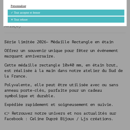
Description
Personnaliser
✓
Tout accepter et fermer
Détails du produit
✕
Tout refuser
Avis
(0)
Série limitée 2026– Médaille Rectangle en étain
Offrez un souvenir unique pour fêter un événement
marquant anniversaire.
Cette médaille rectangle 10x40 mm, en étain brut,
est réalisée à la main dans notre atelier du Sud de
la France.
Polyvalente, elle peut être utilisée avec ou sans
anneau porte-clés, parfaite pour un cadeau
symbolique et durable.
Expédiée rapidement et soigneusement en suivie.
👉 Retrouvez notre univers et nos actualités sur
Facebook : Celine Dupré Bijoux / Ljs créations.