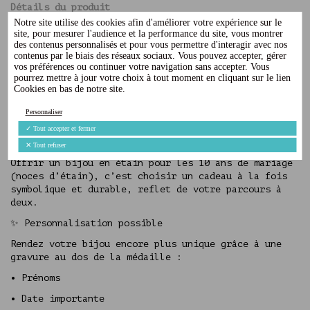
Détails du produit
Notre site utilise des cookies afin d'améliorer votre expérience sur le
Avis
(0)
site, pour mesurer l'audience et la performance du site, vous montrer
des contenus personnalisés et pour vous permettre d'interagir avec nos
contenus par le biais des réseaux sociaux. Vous pouvez accepter, gérer
vos préférences ou continuer votre navigation sans accepter. Vous
Porte-clés avec médaille rectangle (10x40mm) en
pourrez mettre à jour votre choix à tout moment en cliquant sur le lien
Étain – Série Limitée 2016 / 2026
Cookies en bas de notre site.
Réalisée artisanalement dans notre atelier de
Personnaliser
fonderie situé dans le Sud de la France, chaque
médaille est fabriquée en étain brut, offrant un
✓
Tout accepter et fermer
rendu authentique, naturel et intemporel.
✕
Tout refuser
Offrir un bijou en étain pour les 10 ans de mariage
(noces d’étain), c’est choisir un cadeau à la fois
symbolique et durable, reflet de votre parcours à
deux.
✨ Personnalisation possible
Rendez votre bijou encore plus unique grâce à une
gravure au dos de la médaille :
•
Prénoms
•
Date importante