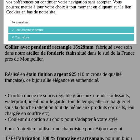
vos préférences ou continuer votre navigation sans accepter. Vous
Détails du produit
pourrez mettre à jour votre choix à tout moment en cliquant sur le lien
Cookies en bas de notre site.
Avis
(0)
Personnaliser
✓
Tout accepter et fermer
✨
Pour les passionnés de sport, découvrez nos créations
artisanales
✨
✕
Tout refuser
Collier avec pendentif rectangle 16x29mm
, fabriqué avec soin
dans notre
atelier de fonderie étain
situé dans le sud de la France
près de Montpellier.
Réalisé en
étain finition argent 925
(10 microns de qualité
française), ce bijou allie élégance et authenticité.
• Cordon queue de souris réglable grâce aux nœuds coulissants,
waterproof, idéal pour le garder tout le temps, aller se baigner et
sous la douche (attention tout de même aux produits corrosifs, eau
chargée en souffre etc)
• Couleur du cordon au choix pour s’adapter à votre style
Pour l’entretien : utiliser une chamoisine pour Bijoux argent
🇫🇷
Fabrication 100 % française et artisanale
, pour un bijou