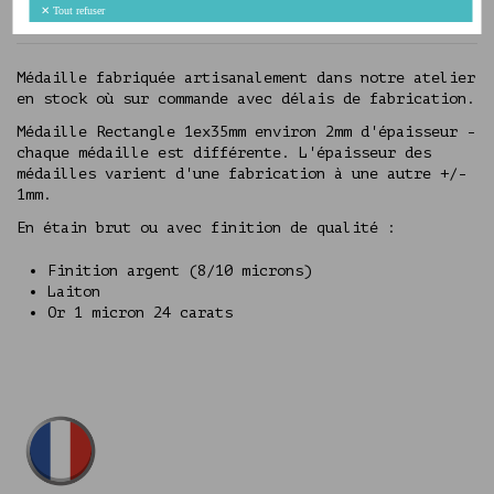
✕
Tout refuser
Avis
(0)
Médaille fabriquée artisanalement dans notre atelier
en stock où sur commande avec délais de fabrication.
Médaille Rectangle 1ex35mm environ 2mm d'épaisseur -
chaque médaille est différente. L'épaisseur des
médailles varient d'une fabrication à une autre +/-
1mm.
En étain brut ou avec finition de qualité :
Finition argent (8/10 microns)
Laiton
Or 1 micron 24 carats