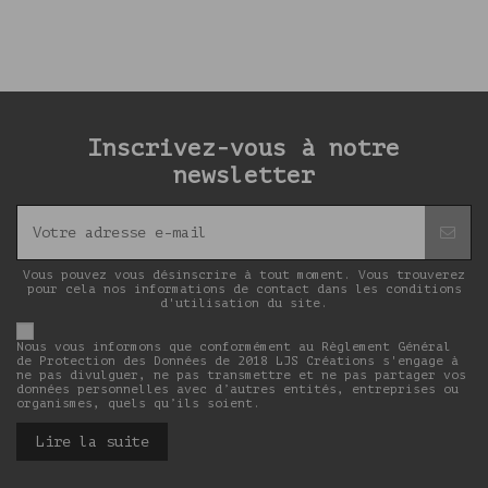
Inscrivez-vous à notre
newsletter
Vous pouvez vous désinscrire à tout moment. Vous trouverez
pour cela nos informations de contact dans les conditions
d'utilisation du site.
Nous vous informons que conformément au Règlement Général
de Protection des Données de 2018 LJS Créations s'engage à
ne pas divulguer, ne pas transmettre et ne pas partager vos
données personnelles avec d’autres entités, entreprises ou
organismes, quels qu’ils soient.
Lire la suite