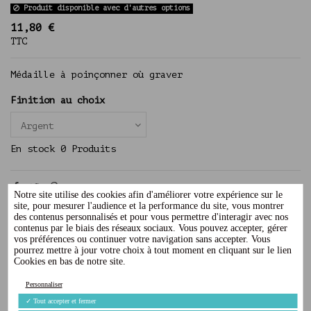
Produit disponible avec d'autres options
11,80 €
TTC
Médaille à poinçonner où graver
Finition au choix
En stock
0 Produits
Notre site utilise des cookies afin d'améliorer votre expérience sur le
rectangle
médaille à graver
médaille à poinçonner
site, pour mesurer l'audience et la performance du site, vous montrer
des contenus personnalisés et pour vous permettre d'interagir avec nos
poinçon
contenus par le biais des réseaux sociaux. Vous pouvez accepter, gérer
vos préférences ou continuer votre navigation sans accepter. Vous
pourrez mettre à jour votre choix à tout moment en cliquant sur le lien
Cookies en bas de notre site.
Description
Personnaliser
Détails du produit
✓
Tout accepter et fermer