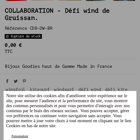
COLLABORATION - Défi wind de
Gruissan.
Référence
CDB-DW-BR
Rupture de stock
0,00 €
TTC
Bijoux Goodies haut de Gamme Made in France
wingfoil
kitesurf
windsurf
défi wind
défi kite
défi wing
défi
Notre site utilise des cookies afin d'améliorer votre expérience sur le
site, pour mesurer l'audience et la performance du site, vous montrer
des contenus personnalisés et pour vous permettre d'interagir avec nos
contenus par le biais des réseaux sociaux. Vous pouvez accepter, gérer
vos préférences ou continuer votre navigation sans accepter. Vous
Description
pourrez mettre à jour votre choix à tout moment en cliquant sur le lien
Cookies en bas de notre site.
Détails du produit
Personnaliser