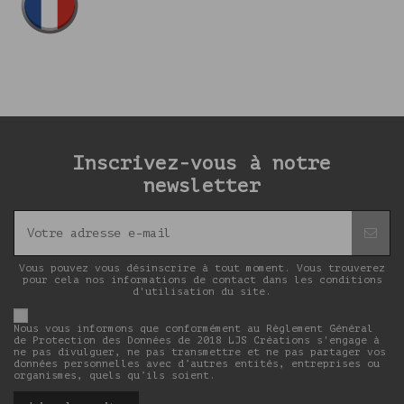
Inscrivez-vous à notre
newsletter
Vous pouvez vous désinscrire à tout moment. Vous trouverez
pour cela nos informations de contact dans les conditions
d'utilisation du site.
Nous vous informons que conformément au Règlement Général
de Protection des Données de 2018 LJS Créations s'engage à
ne pas divulguer, ne pas transmettre et ne pas partager vos
données personnelles avec d’autres entités, entreprises ou
organismes, quels qu’ils soient.