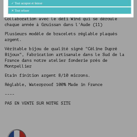
Avis
(0)
✓
Tout accepter et fermer
✕
Tout refuser
Collaboration avec le défi Wind qui se déroule
chaque année à Gruissan dans l'Aude (11)
Plusieurs modèle de bracelets réglable plaqués
argent.
Véritable bijou de qualité signé "Céline Dupré
Bijoux", Fabrication artisanale dans le Sud de la
France dans notre atelier fonderie prés de
Montpellier
Etain finition argent 8/10 microns.
Réglable, Waterproof 100% Made in France
----
PAS EN VENTE SUR NOTRE SITE